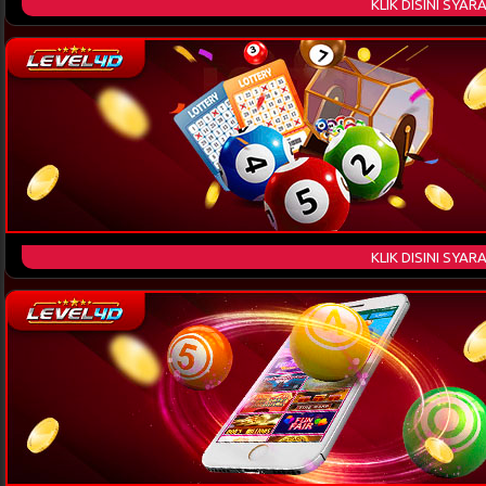
KLIK DISINI SYA
EVENT
BANDAR DARAT TOGEL
Turnover 1 minggu 10.000.000 extra 100.000
Turnover 1 minggu 25.000.000 extra 250.000
Turnover 1 minggu 50.000.000 extra 500.000
Turnover 1 minggu 75.000.000 extra 750.000
Turnover 1 minggu 100.000.000 extra 1.000.000
Turnover 1 minggu 150.000.000 extra 1.500.000
Turnover 1 minggu 200.000.000 extra 2.500.000
KLIK DISINI SYA
EVENT
TOGEL PRIZE 1 TERBAIK LU
Hadiah prize 1 terbalik lurus (
berlaku untuk semua pasaran
)
Hadiah prize 1 terbalik lurus 4D =
150.000
Hadiah prize 1 terbalik lurus 3D =
50.000
Contoh:
Result SGP: 0123 Betting 3210 = maka dinyatakan
SAH
Result SGP: 0123 Betting 2310 = maka dinyatakan TIDAK SAH
Result SGP: 123 Betting: 321 = maka dinyatakan
SAH
Result SGP: 123 Betting 231 = maka dinyatakan TIDAK SAH
Syarat & Ketentuan :
1. Minimal "WAJIB" melakukan taruhan senilai
25.000
/ PASARAN (KHUSUS 4D/3D
2. Dilarang ambil bonus new member dan harian