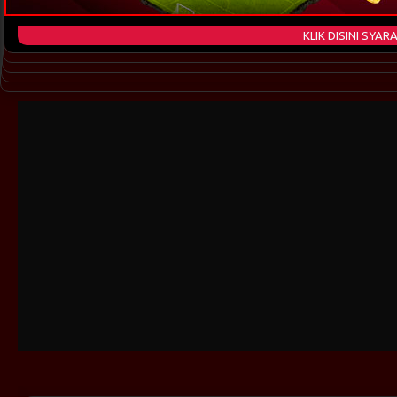
KLIK DISINI SYA
CASHBACK
SPORT 5%
Minimal lose
100.000
Hanya berlaku untuk
sport
Cashback diberikan setiap hari
Senin & Kamis