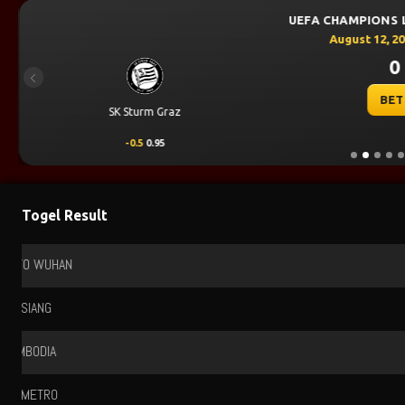
UEFA CHAMPIONS 
August 12, 20
0 
Previous
BET
SK Sturm Graz
-0.5
0.95
Togel Result
HONGKONG
TOTOMACAU 0000
TOTOMACAU 1300
TOTOMACAU 1600